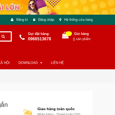
Đăng kí
Đăng nhập
Hệ thống cửa hàng
Gọi đặt hàng:
Giỏ hàng
0966513678
(
) sản phẩm
Ã HỘI
DOWNLOAD
LIÊN HỆ
gắn
Giao hàng toàn quốc
Nhận hàng - Thanh toán COD