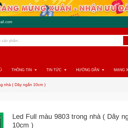
ail.com
Ủ
THÔNG TIN
TIN TỨC
HƯỚNG DẪN
MẠNG X
ng nhà ( Dây ngắn 10cm )
Led Full màu 9803 trong nhà ( Dây n
10cm )