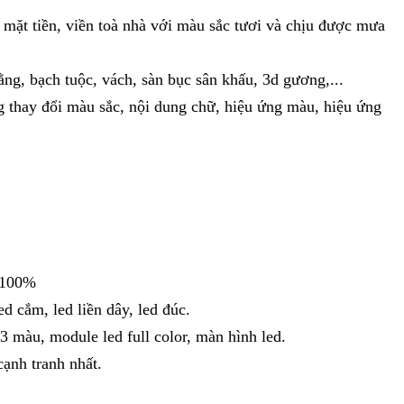
 mặt tiền, viền toà nhà với màu sắc tươi và chịu được mưa
ằng, bạch tuộc, vách, sàn bục sân khấu, 3d gương,...
g thay đổi màu sắc, nội dung chữ, hiệu ứng màu, hiệu ứng
 100%
ed cắm, led liền dây, led đúc.
3 màu, module led full color, màn hình led.
cạnh tranh nhất.