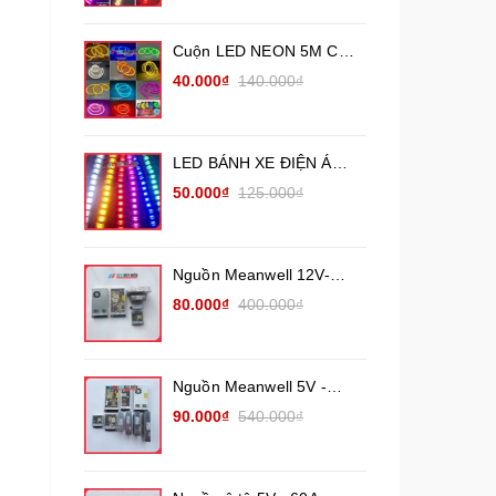
Cuộn LED NEON 5M Các
màu (điện áp 12V) uốn
40.000₫
140.000₫
chữ quảng cáo ngoài trời
LED BÁNH XE ĐIỆN ÁP
12V, 24V trang trí xe tải
50.000₫
125.000₫
xe khách
Nguồn Meanwell 12V-
26.7A, 17A, 8.5A, 3A,
80.000₫
400.000₫
2.1A, nguồn tổ ong tháo
máy (Chưa qua sửa
chữa)
Nguồn Meanwell 5V -
10A,12A,14A, 20A, 40A,
90.000₫
540.000₫
60A chính hãng ( Đã qua
sử dụng )