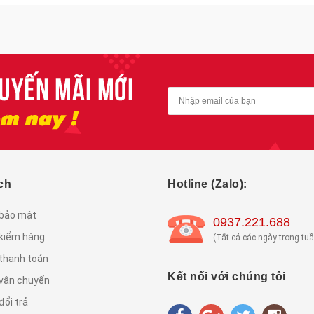
ch
Hotline (Zalo):
 bảo mật
0937.221.688
 kiểm hàng
(Tất cả các ngày trong tuầ
thanh toán
Kết nối với chúng tôi
 vận chuyển
đổi trả