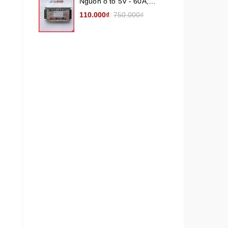
Nguồn ô tô 5V - 60A,
50A, 40A, 20A, 10A (
110.000₫
750.000₫
Nguồn hạ áp 5V10A,
5V20A, 5V40A, 5V60A)