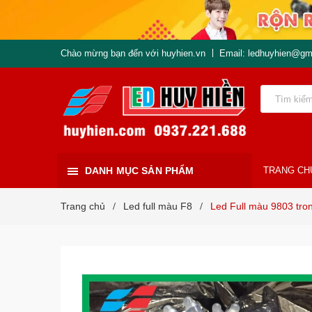
Chào mừng bạn đến với huyhien.vn
Email: ledhuyhien@gm
DANH MỤC SẢN PHẨM
TRANG CH
Trang chủ
Led full màu F8
Led Full màu 9803 tro
/
/