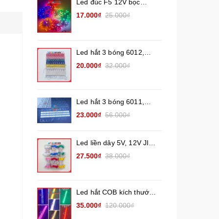
Led đúc F5 12V bọc
nhựa chống nước. Các
17.000₫
25.000₫
màu (đế 9mm)
Led hắt 3 bóng 6012,
6113 (1,2W) Các màu
20.000₫
32.000₫
đơn sắc ( vỉ 20 thanh)
nhân Led 2835
Led hắt 3 bóng 6011,
6313, 7215 Chống nước
23.000₫
56.000₫
ngoài trời (Vỉ 20 thanh 3
Led 12V) công suất 1.5W
Led liền dây 5V, 12V JIYI
Các màu đơn sắc ( Cụm
27.500₫
38.000₫
100 led) dây đồng
Led hắt COB kích thước
7020 điện áp 12V và 24V
35.000₫
120.000₫
chống nước