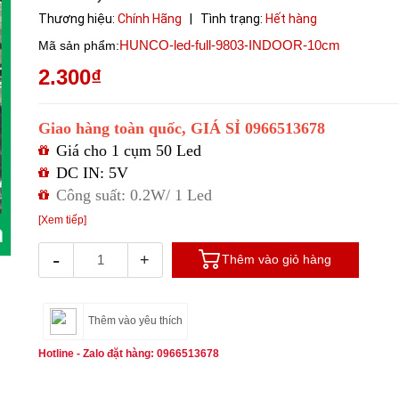
Thương hiệu:
Chính Hãng
|
Tình trạng:
Hết hàng
HUNCO-led-full-9803-INDOOR-10cm
Mã sản phẩm:
2.300₫
Giao hàng toàn quốc, GIÁ SỈ 0966513678
Giá cho 1 cụm 50 Led
DC IN: 5V
Công suất: 0.2W/ 1 Led
[Xem tiếp]
-
+
Thêm vào giỏ hàng
Thêm vào yêu thích
Hotline - Zalo đặt hàng: 0966513678