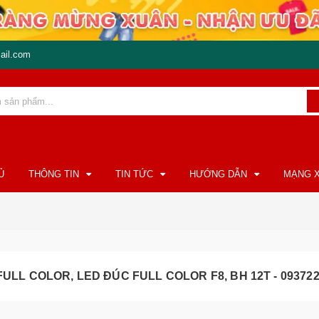
ail.com
Ủ
THÔNG TIN
TIN TỨC
HƯỚNG DẪN
MẠNG X
FULL COLOR, LED ĐÚC FULL COLOR F8, BH 12T - 09372