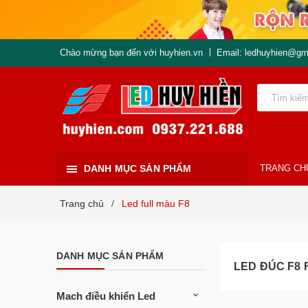
Chào mừng bạn đến với huyhien.vn
Email: ledhuyhien@gm
DANH MỤC SẢN PHẨM
TRANG CH
Trang chủ
Led full màu F8
/
DANH MỤC SẢN PHẨM
LED ĐÚC F8 
Mach điều khiển Led