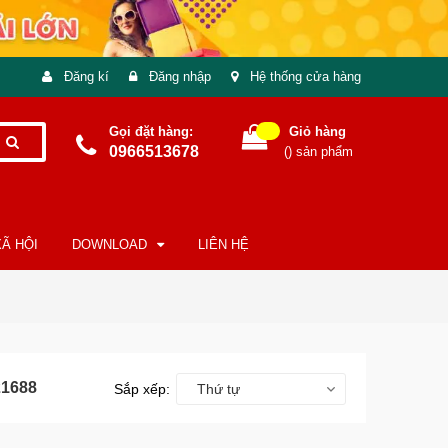
Đăng kí
Đăng nhập
Hệ thống cửa hàng
Gọi đặt hàng:
Giỏ hàng
0966513678
(
) sản phẩm
Ã HỘI
DOWNLOAD
LIÊN HỆ
21688
Sắp xếp:
Thứ tự