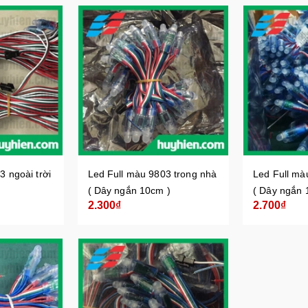
3 ngoài trời
Led Full màu 9803 trong nhà
Led Full mà
( Dây ngắn 10cm )
( Dây ngắn 
2.300₫
2.700₫