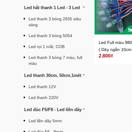
Led hắt thanh 1 Led - 3 Led
Led thanh 3 bóng 2835 siêu
sáng
Led thanh 3 bóng 5054
Led Full màu 980
Led rọi 1 mắt, COB
( Dây ngắn 10cm
2.800₫
Led thanh 3 bóng 7 màu, full
màu
Led thanh 30cm, 50cm,1mét
Led thanh 12V
Led thanh 220V
Led đúc F5/F8 - Led liền dây
Led liền dây 5mm
Led đúc F5 - 9mm