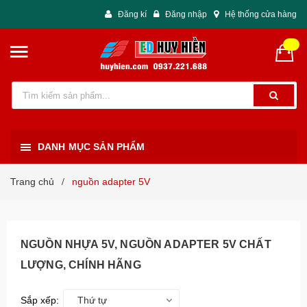
Đăng kí
Đăng nhập
Hệ thống cửa hàng
DANH MỤC SẢN PHẨM
Trang chủ
nguồn adapter 5V
/
NGUỒN NHỰA 5V, NGUỒN ADAPTER 5V CHẤT
LƯỢNG, CHÍNH HÃNG
Sắp xếp:
Thứ tự