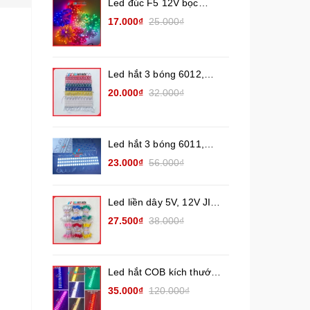
Led đúc F5 12V bọc
nhựa chống nước. Các
17.000₫
25.000₫
màu (đế 9mm)
Led hắt 3 bóng 6012,
6113 (1,2W) Các màu
20.000₫
32.000₫
đơn sắc ( vỉ 20 thanh)
nhân Led 2835
Led hắt 3 bóng 6011,
6313, 7215 Chống nước
23.000₫
56.000₫
ngoài trời (Vỉ 20 thanh 3
Led 12V) công suất 1.5W
Led liền dây 5V, 12V JIYI
Các màu đơn sắc ( Cụm
27.500₫
38.000₫
100 led) dây đồng
Led hắt COB kích thước
7020 điện áp 12V và 24V
35.000₫
120.000₫
chống nước