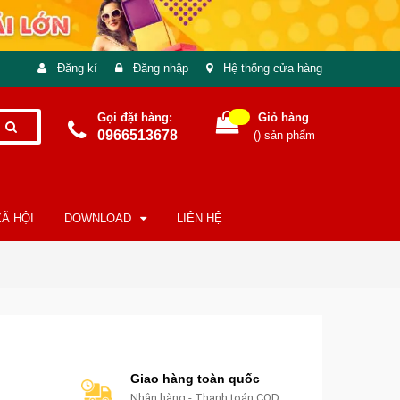
Đăng kí
Đăng nhập
Hệ thống cửa hàng
Gọi đặt hàng:
Giỏ hàng
0966513678
(
) sản phẩm
Ã HỘI
DOWNLOAD
LIÊN HỆ
Giao hàng toàn quốc
Nhận hàng - Thanh toán COD