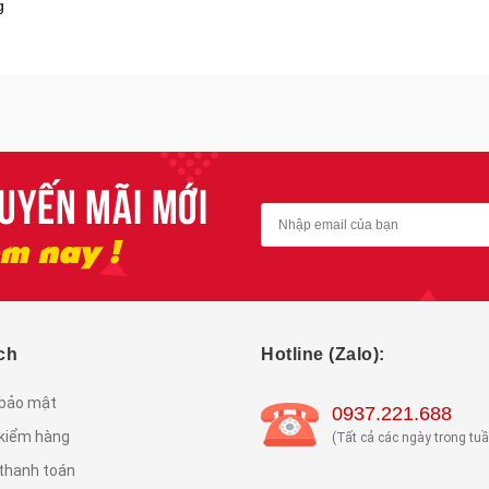
g
ch
Hotline (Zalo):
 bảo mật
0937.221.688
 kiểm hàng
(Tất cả các ngày trong tuầ
thanh toán