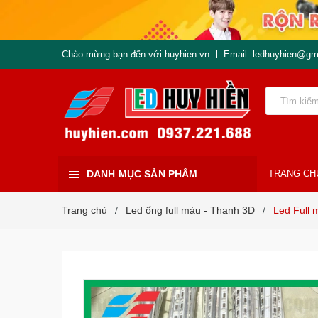
Chào mừng bạn đến với huyhien.vn
Email: ledhuyhien@gm
DANH MỤC SẢN PHẨM
TRANG CH
Trang chủ
Led ống full màu - Thanh 3D
Led Full 
/
/