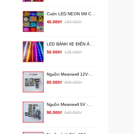
Cuộn LED NEON 5M Các
màu (điện áp 12V) uốn
40.000₫
140.000₫
chữ quảng cáo ngoài trời
LED BÁNH XE ĐIỆN ÁP
12V, 24V trang trí xe tải
50.000₫
125.000₫
xe khách
Nguồn Meanwell 12V-
26.7A, 17A, 8.5A, 3A,
80.000₫
400.000₫
2.1A, nguồn tổ ong tháo
máy (Chưa qua sửa
chữa)
Nguồn Meanwell 5V -
10A,12A,14A, 20A, 40A,
90.000₫
540.000₫
60A chính hãng ( Đã qua
sử dụng )