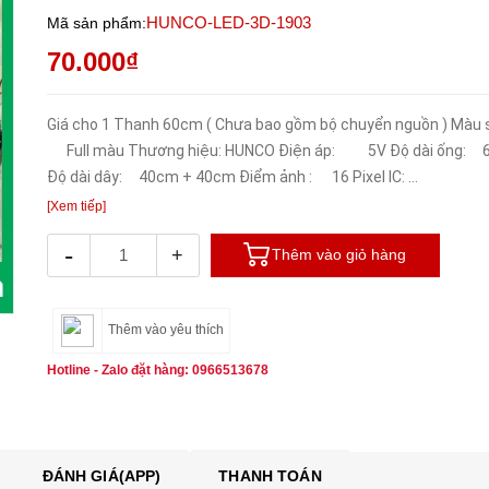
HUNCO-LED-3D-1903
Mã sản phẩm:
70.000₫
Giá cho 1 Thanh 60cm ( Chưa bao gồm bộ chuyển nguồn ) Màu 
Full màu Thương hiệu: HUNCO Điện áp: 5V Độ dài ống: 
Độ dài dây: 40cm + 40cm Điểm ảnh : 16 Pixel IC: ...
[Xem tiếp]
-
+
Thêm vào giỏ hàng
Thêm vào yêu thích
Hotline - Zalo đặt hàng: 0966513678
ĐÁNH GIÁ(APP)
THANH TOÁN