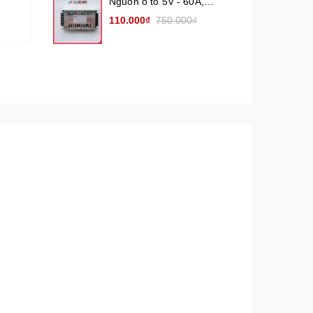
Nguồn ô tô 5V - 60A,
50A, 40A, 20A, 10A (
110.000₫
750.000₫
Nguồn hạ áp 5V10A,
5V20A, 5V40A, 5V60A)