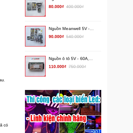
26.7A, 17A, 8.5A, 3A,
80.000₫
400.000₫
2.1A, nguồn tổ ong tháo
máy (Chưa qua sửa
chữa)
Nguồn Meanwell 5V -
10A,12A,14A, 20A, 40A,
90.000₫
540.000₫
60A chính hãng ( Đã qua
sử dụng )
Nguồn ô tô 5V - 60A,
50A, 40A, 20A, 10A (
110.000₫
750.000₫
Nguồn hạ áp 5V10A,
5V20A, 5V40A, 5V60A)
au.
đã có