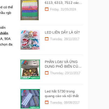
6113, 6313, 7512 các
d có thể
màu siêu sáng
Friday, 31/05/2024
mầu rgb
hiển
LED LIỀN DÂY LÀ GÌ?
khiển
5A, 90A
Tuesday, 28/11/2017
 chọn đa
PHÂN LOẠI VÀ ỨNG
DỤNG PHỔ BIẾN CỦA
NGUỒN LED 12V
Thursday, 23/11/2017
Led hắt 5730 trong
quang cáo và nội thất
Tuesday, 08/08/2017