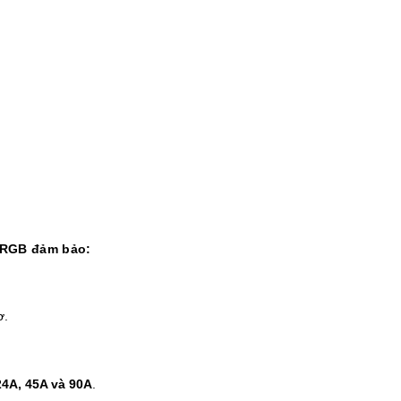
 RGB đảm bảo:
ơ.
24A, 45A và 90A
.