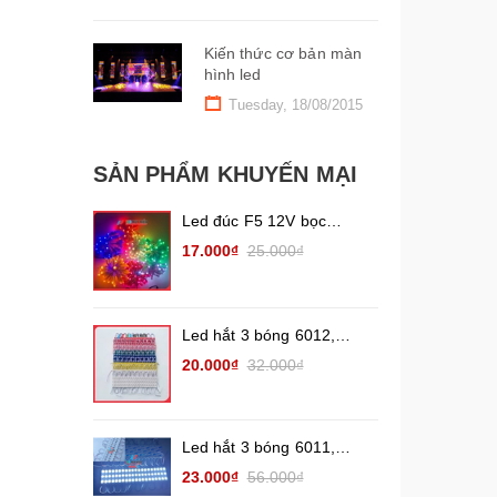
Kiến thức cơ bản màn
hình led
Tuesday, 18/08/2015
SẢN PHẨM KHUYẾN MẠI
Led đúc F5 12V bọc
nhựa chống nước. Các
17.000₫
25.000₫
màu (đế 9mm)
Led hắt 3 bóng 6012,
6113 (1,2W) Các màu
20.000₫
32.000₫
đơn sắc ( vỉ 20 thanh)
nhân Led 2835
Led hắt 3 bóng 6011,
6313, 7215 Chống nước
23.000₫
56.000₫
ngoài trời (Vỉ 20 thanh 3