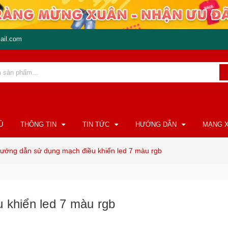
ail.com
Ủ
THÔNG TIN
TIN TỨC
HƯỚNG DẪN
MẠNG X
ướng dẫn sử dụng mạch điều khiển led 7 màu rgb
 khiển led 7 màu rgb