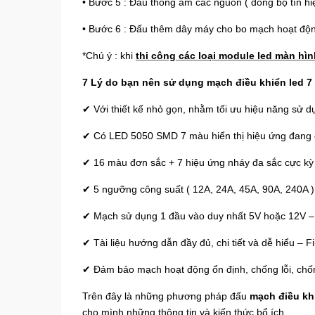
• Bước 5 : Đấu thông âm các nguồn ( đồng bộ tín hi
• Bước 6 : Đấu thêm dây máy cho bo mạch hoạt độn
*Chú ý : khi
thi công các loại module led màn hì
7 Lý do bạn nên sử dụng mạch điều khiển led 7
✔ Với thiết kế nhỏ gọn, nhằm tối ưu hiệu năng sử d
✔ Có LED 5050 SMD 7 màu hiển thị hiệu ứng đang
✔ 16 màu đơn sắc + 7 hiệu ứng nháy đa sắc cực kỳ r
✔ 5 ngưỡng công suất ( 12A, 24A, 45A, 90A, 240A ) 
✔ Mạch sử dụng 1 đầu vào duy nhất 5V hoặc 12V –
✔ Tài liệu hướng dẫn đầy đủ, chi tiết và dễ hiểu – F
✔ Đảm bảo mạch hoạt động ổn định, chống lỗi, chố
Trên đây là những phương pháp đấu
mạch điều kh
cho mình những thông tin và kiến thức bổ ích