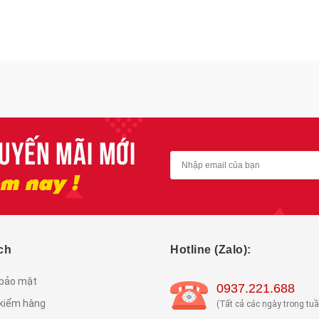
ch
Hotline (Zalo):
 bảo mật
0937.221.688
 kiểm hàng
(Tất cả các ngày trong tuầ