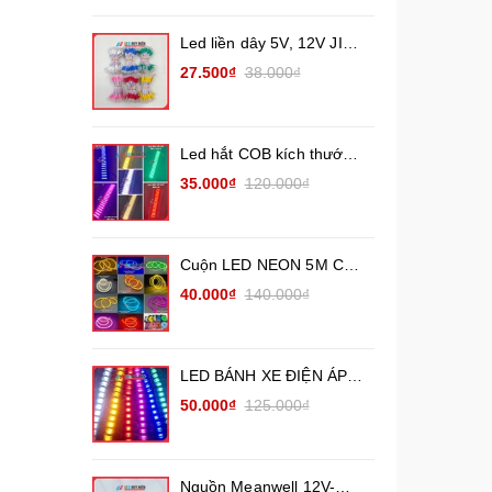
Led 12V) công suất 1.5W
Led liền dây 5V, 12V JIYI
Các màu đơn sắc ( Cụm
27.500₫
38.000₫
100 led) dây đồng
Led hắt COB kích thước
7020 điện áp 12V và 24V
35.000₫
120.000₫
chống nước
Cuộn LED NEON 5M Các
màu (điện áp 12V) uốn
40.000₫
140.000₫
chữ quảng cáo ngoài trời
LED BÁNH XE ĐIỆN ÁP
12V, 24V trang trí xe tải
50.000₫
125.000₫
xe khách
Nguồn Meanwell 12V-