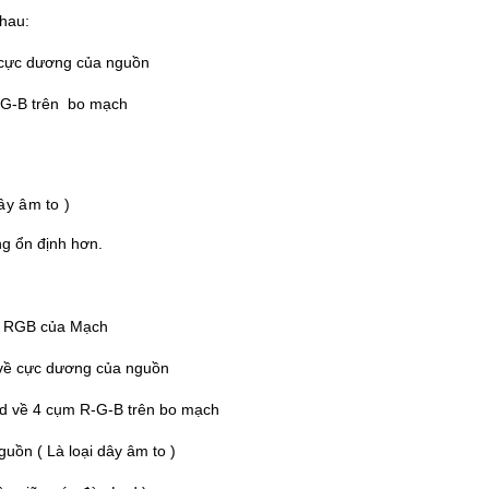
hau:
 cực dương của nguồn
-G-B trên bo mạch
ây âm to )
g ổn định hơn.
ụm RGB của Mạch
 về cực dương của nguồn
ed về 4 cụm R-G-B trên bo mạch
uồn ( Là loại dây âm to )