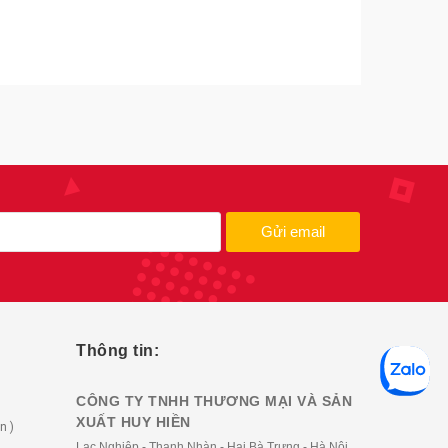
Gửi email
Thông tin:
CÔNG TY TNHH THƯƠNG MẠI VÀ SẢN
XUẤT HUY HIỀN
n )
Lạc Nghiệp - Thanh Nhàn - Hai Bà Trưng - Hà Nội