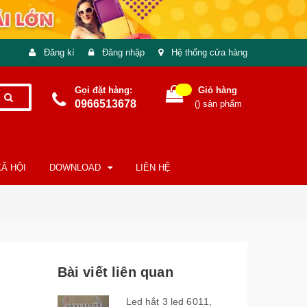
Đăng kí
Đăng nhập
Hệ thống cửa hàng
Gọi đặt hàng:
Giỏ hàng
0966513678
(
) sản phẩm
Ã HỘI
DOWNLOAD
LIÊN HỆ
Bài viết liên quan
Led hắt 3 led 6011,