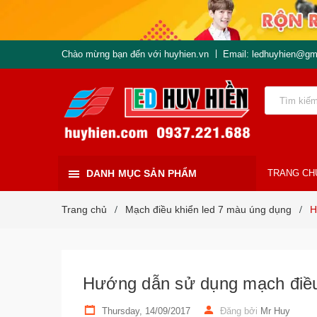
Chào mừng bạn đến với huyhien.vn
Email: ledhuyhien@gm
DANH MỤC SẢN PHẨM
TRANG CH
Trang chủ
Mạch điều khiển led 7 màu úng dụng
H
/
/
Hướng dẫn sử dụng mạch điều
Thursday, 14/09/2017
Đăng bởi
Mr Huy