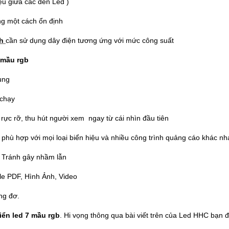
ệu giữa các đèn Led )
g một cách ổn định
nh
cần sử dụng dây điện tương ứng với mức công suất
 mầu rgb
ụng
 chạy
ực rỡ, thu hút người xem ngay từ cái nhìn đầu tiên
phù hợp với mọi loại biển hiệu và nhiều công trình quảng cáo khác nh
 Tránh gây nhầm lẫn
ile PDF, Hình Ảnh, Video
ng đơ.
iển led 7 mầu rgb
. Hi vọng thông qua bài viết trên của Led HHC bạn 